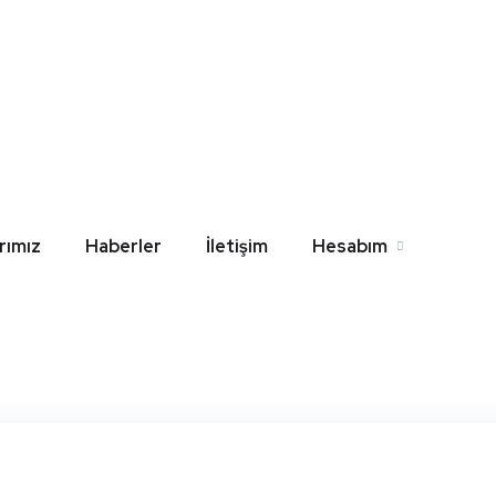
liver Gömme Rezervua
Home
Blog
Ağrı Oliver Gömme Rezervuar Yedek Parça
rımız
Haberler
İletişim
Hesabım