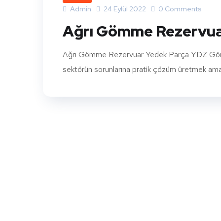
Admin
24 Eylül 2022
0 Comments
Ağrı Gömme Rezervua
Ağrı Gömme Rezervuar Yedek Parça YDZ Gömme 
sektörün sorunlarına pratik çözüm üretmek amacıy