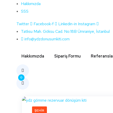
Hakkımızda
SSS
Twitter
Facebook-f
Linkedin-in
Instagram
Etiket:
Ağrı O
Tatlısu Mah. Göksu Cad. No:18B Ümraniye, İstanbul
info@ydzdonusumkiti.com
Hakkımızda
Sipariş Formu
Referansla
0
ŞEHIR