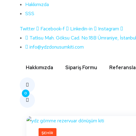
Hakkımızda
SSS
Twitter
Facebook-f
Linkedin-in
Instagram
Etiket:
Ankara
Tatlısu Mah. Göksu Cad. No:18B Ümraniye, İstanbu
info@ydzdonusumkiti.com
Hakkımızda
Sipariş Formu
Referansla
0
ŞEHIR