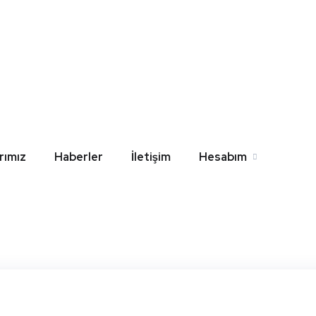
 Norm Gömme Rezervua
l
Home
Blog
Ankara Norm Gömme Rezervuar Yedek Par
rımız
Haberler
İletişim
Hesabım