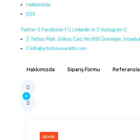
Hakkımızda
SSS
Twitter
Facebook-f
Linkedin-in
Instagram
Etiket:
Çankırı
Tatlısu Mah. Göksu Cad. No:18B Ümraniye, İstanbu
info@ydzdonusumkiti.com
Hakkımızda
Sipariş Formu
Referansla
0
ŞEHIR