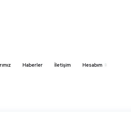
 Jomo Gömme Rezervu
l
Home
Blog
Çankırı Jomo Gömme Rezervuar Yedek Par
rımız
Haberler
İletişim
Hesabım