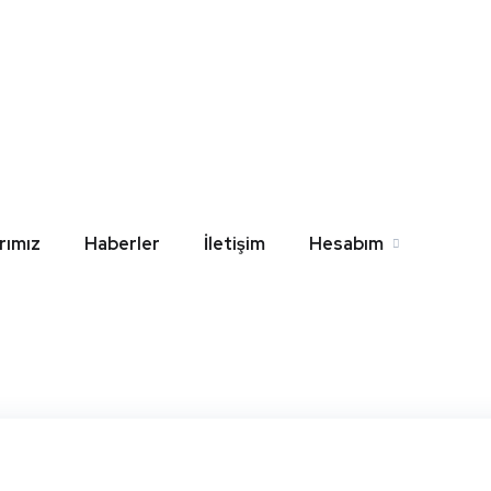
Visam Gömme Rezervu
l
Home
Blog
Çorum Visam Gömme Rezervuar Yedek Par
rımız
Haberler
İletişim
Hesabım