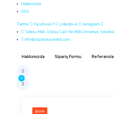
Hakkımızda
SSS
Twitter
Facebook-f
Linkedin-in
Instagram
Etiket:
Çorum 
Tatlısu Mah. Göksu Cad. No:18B Ümraniye, İstanbu
info@ydzdonusumkiti.com
Hakkımızda
Sipariş Formu
Referansla
0
ŞEHIR