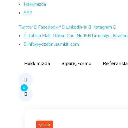
Hakkımızda
SSS
Twitter
Facebook-f
Linkedin-in
Instagram
Etiket:
Denizli Eg
Tatlısu Mah. Göksu Cad. No:18B Ümraniye, İstanbu
info@ydzdonusumkiti.com
Hakkımızda
Sipariş Formu
Referansla
0
ŞEHIR