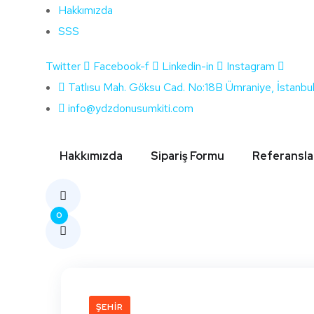
Hakkımızda
SSS
Twitter
Facebook-f
Linkedin-in
Instagram
Etiket:
Denizl
Tatlısu Mah. Göksu Cad. No:18B Ümraniye, İstanbu
info@ydzdonusumkiti.com
Hakkımızda
Sipariş Formu
Referansla
0
ŞEHIR