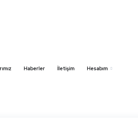
i Nova Gömme Rezervua
l
Home
Blog
Denizli Nova Gömme Rezervuar Değişim Kit
rımız
Haberler
İletişim
Hesabım