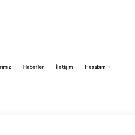
y Siamp Asma Klozet 
l
Home
Blog
Hatay Siamp Asma Klozet Yedek Parça
rımız
Haberler
İletişim
Hesabım