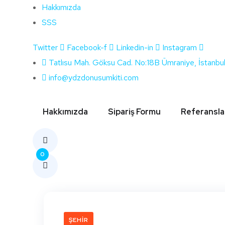
Hakkımızda
SSS
Twitter
Facebook-f
Linkedin-in
Instagram
Etiket:
Hata
Tatlısu Mah. Göksu Cad. No:18B Ümraniye, İstanbu
info@ydzdonusumkiti.com
Hakkımızda
Sipariş Formu
Referansla
0
ŞEHIR