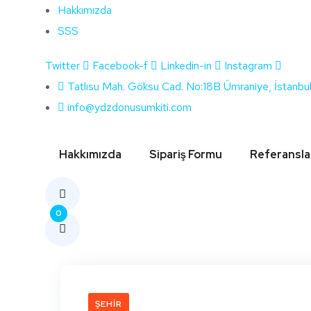
Hakkımızda
SSS
Twitter
Facebook-f
Linkedin-in
Instagram
Etiket:
Hata
Tatlısu Mah. Göksu Cad. No:18B Ümraniye, İstanbu
info@ydzdonusumkiti.com
Hakkımızda
Sipariş Formu
Referansla
0
ŞEHIR