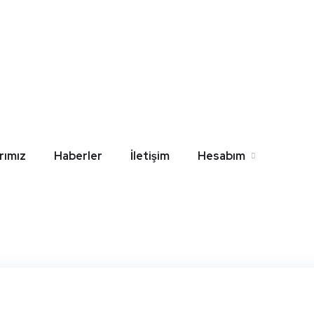
y Valsir Asma Klozet 
l
Home
Blog
Hatay Valsir Asma Klozet Yedek Parça
rımız
Haberler
İletişim
Hesabım