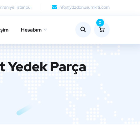
raniye, İstanbul
info@ydzdonusumkiti.com
0
işim
Hesabım
 Yedek Parça