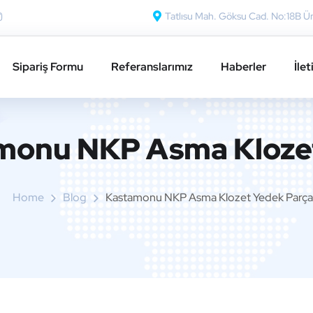
Tatlısu Mah. Göksu Cad. No:18B Üm
Sipariş Formu
Referanslarımız
Haberler
İlet
monu NKP Asma Klozet
Home
Blog
Kastamonu NKP Asma Klozet Yedek Parça