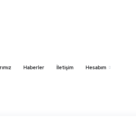
Jado Gömme Rezervuar
l
Home
Blog
Muğla Jado Gömme Rezervuar Değişim Kit
rımız
Haberler
İletişim
Hesabım