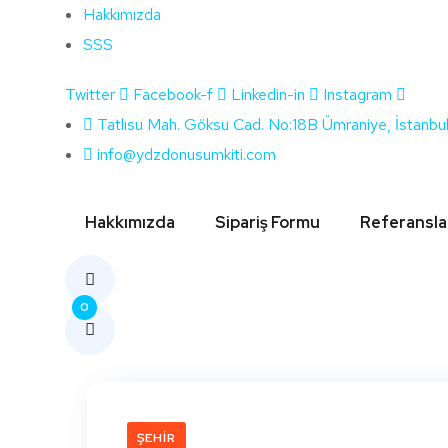
Hakkımızda
SSS
Twitter
Facebook-f
Linkedin-in
Instagram
Etiket:
Muğla 
Tatlısu Mah. Göksu Cad. No:18B Ümraniye, İstanbu
info@ydzdonusumkiti.com
Hakkımızda
Sipariş Formu
Referansla
0
ŞEHIR