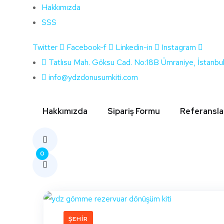
Hakkımızda
SSS
Twitter
Facebook-f
Linkedin-in
Instagram
Etiket:
Niğde Ege
Tatlısu Mah. Göksu Cad. No:18B Ümraniye, İstanbu
info@ydzdonusumkiti.com
H
Hakkımızda
Sipariş Formu
Referansla
0
ŞEHIR