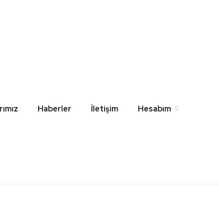
 Sanica Gömme Rezerv
l
Home
Blog
Çanakkale Sanica Gömme Rezervuar Değişim K
rımız
Haberler
İletişim
Hesabım