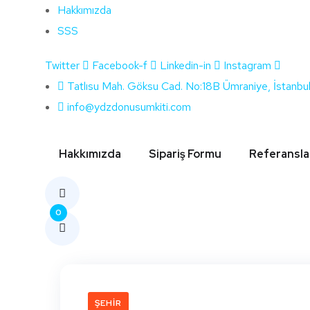
Hakkımızda
SSS
Twitter
Facebook-f
Linkedin-in
Instagram
Etiket:
Çanakkale
Tatlısu Mah. Göksu Cad. No:18B Ümraniye, İstanbu
info@ydzdonusumkiti.com
Hakkımızda
Sipariş Formu
Referansla
0
ŞEHIR