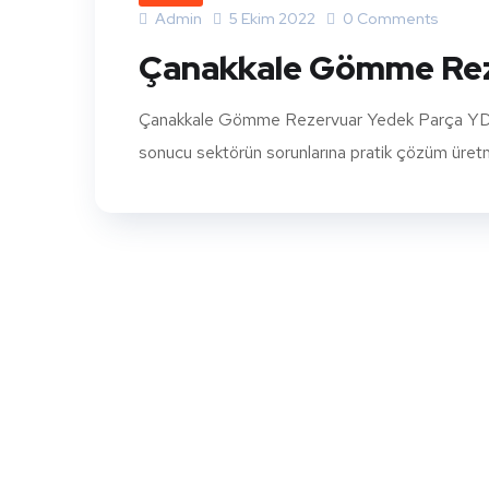
Admin
5 Ekim 2022
0 Comments
Çanakkale Gömme Rez
Çanakkale Gömme Rezervuar Yedek Parça YDZ G
sonucu sektörün sorunlarına pratik çözüm üretmek