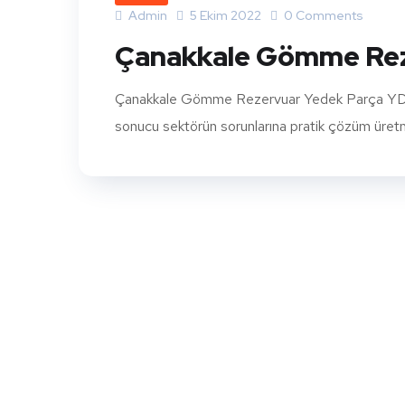
Admin
5 Ekim 2022
0 Comments
Çanakkale Gömme Rez
Çanakkale Gömme Rezervuar Yedek Parça YDZ G
sonucu sektörün sorunlarına pratik çözüm üretmek