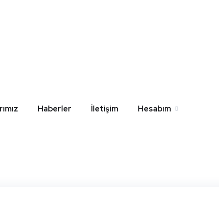
e Siamp Gömme Rezerv
l
Home
Blog
Çanakkale Siamp Gömme Rezervuar Yedek P
rımız
Haberler
İletişim
Hesabım