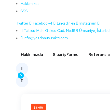
Hakkımızda
SSS
Twitter
Facebook-f
Linkedin-in
Instagram
Etiket:
Çanakkal
Tatlısu Mah. Göksu Cad. No:18B Ümraniye, İstanbu
info@ydzdonusumkiti.com
Hakkımızda
Sipariş Formu
Referansla
0
ŞEHIR